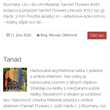
Rozmery: 170 × 60 cm Materiál: YarnArt Flowers #287
(koláčová priadza) YarnArt Flowers Unicolor #757 (50 g)
Háčik: 3 mm Použité skratky: ro – retiazkové očko (ch) ks
– krátky stĺpik (sc) ds –
Čítať viac
11. júna 2026
Blog
,
Návody
,
Oblečenie
Tanád
Háčkovaná asymetrická šatka z priadze
s ombré efektom. Telo šatky je
háčkované vzorom z dlhých stĺpikov.
Striedajú sa riadky s medzerami a plné
riadky. Na jednom z okrajov je ozdobný
lem. Náročnosť: stredná Materiál: priadza s ombré
efektom (Yarnart Flowers č. 258) Háčik č. 3 Rozmery: 110