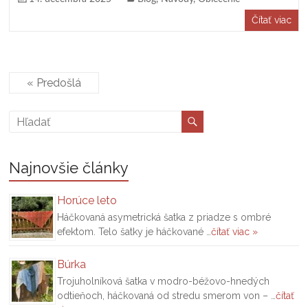
Čítať viac
« Predošlá
Najnovšie články
Horúce leto
Háčkovaná asymetrická šatka z priadze s ombré
efektom. Telo šatky je háčkované …
čítať viac »
Búrka
Trojuholníková šatka v modro-béžovo-hnedých
odtieňoch, háčkovaná od stredu smerom von – …
čítať