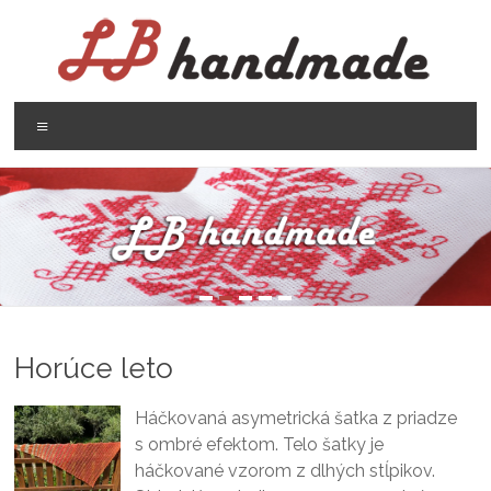
Prejsť
na
obsah
LB
Menu
handmade
háčkovanie
pletenie
Horúce leto
Háčkovaná asymetrická šatka z priadze
s ombré efektom. Telo šatky je
háčkované vzorom z dlhých stĺpikov.