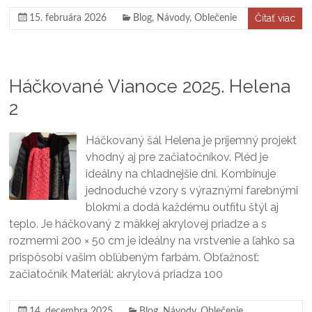
Čítať viac
15. februára 2026
Blog
,
Návody
,
Oblečenie
Háčkované Vianoce 2025. Helena
2
Háčkovaný šál Helena je príjemný projekt
vhodný aj pre začiatočníkov. Pléd je
ideálny na chladnejšie dni. Kombinuje
jednoduché vzory s výraznými farebnými
blokmi a dodá každému outfitu štýl aj
teplo. Je háčkovaný z mäkkej akrylovej priadze a s
rozmermi 200 × 50 cm je ideálny na vrstvenie a ľahko sa
prispôsobí vašim obľúbeným farbám. Obťažnosť:
začiatočník Materiál: akrylová priadza 100
14. decembra 2025
Blog
,
Návody
,
Oblečenie