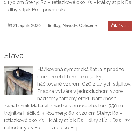
x 170 cm Stehy: Ro – retiazkové oko Ks – krátky stĺpik Ds
– dlhý stĺpik Po – pevné oko
Čítať viac
21. apríla 2026
Blog
,
Návody
,
Oblečenie
Sláva
Háčkovaná symetrická šatka z priadze
s ombré efektom. Telo šatky je
háčkované vzorom C2C z dlhých stĺpikov.
Priadza vytvára v jednoduchom vzore
nádherný farbený efekt. Náročnosť:
začiatočník Materiál: priadza s ombré efektom 750 m
trojnitka Háčik č. 3 Rozmery: 60 x 120 cm Stehy: Ro –
retiazkové oko Ks – krátky stĺpik Ds – dlhý stĺpik D2s- 2x
nahodený ds Po – pevné oko Pop