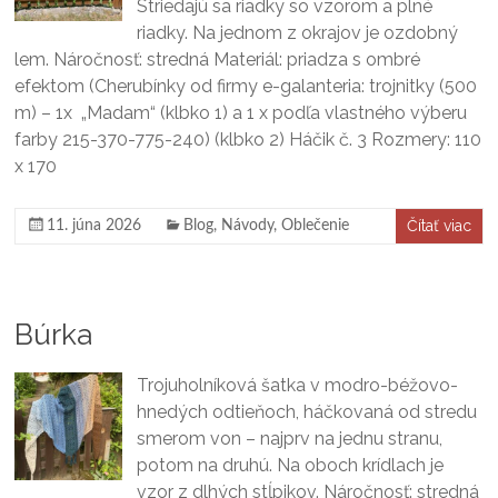
Striedajú sa riadky so vzorom a plné
riadky. Na jednom z okrajov je ozdobný
lem. Náročnosť: stredná Materiál: priadza s ombré
efektom (Cherubínky od firmy e-galanteria: trojnitky (500
m) – 1x „Madam“ (klbko 1) a 1 x podľa vlastného výberu
farby 215-370-775-240) (klbko 2) Háčik č. 3 Rozmery: 110
x 170
Čítať viac
11. júna 2026
Blog
,
Návody
,
Oblečenie
Búrka
Trojuholníková šatka v modro-béžovo-
hnedých odtieňoch, háčkovaná od stredu
smerom von – najprv na jednu stranu,
potom na druhú. Na oboch krídlach je
vzor z dlhých stĺpikov. Náročnosť: stredná