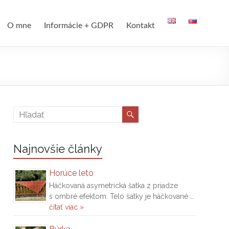
O mne
Informácie + GDPR
Kontakt
Najnovšie články
Horúce leto
Háčkovaná asymetrická šatka z priadze
s ombré efektom. Telo šatky je háčkované …
čítať viac »