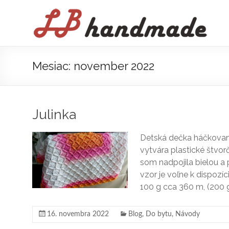
Prejsť
na
LB
obsah
handmade
háčkovanie
Mesiac:
november 2022
pletenie
Julinka
Detská dečka háčkovaná
vytvára plastické štvor
som nadpojila bielou 
vzor je voľne k dispozíc
100 g cca 360 m, (200 g 
16. novembra 2022
Blog
,
Do bytu
,
Návody