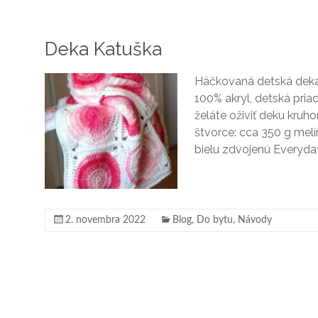
Deka Katuška
Háčkovaná detská deka 
100% akryl, detská priad
želáte oživiť deku kruh
štvorce: cca 350 g melí
bielu zdvojenú Everyda
2. novembra 2022
Blog
,
Do bytu
,
Návody