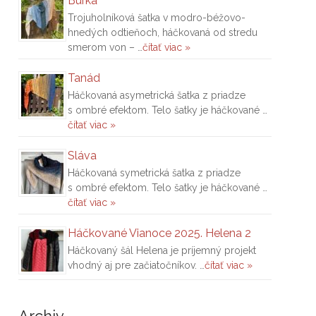
Búrka
Trojuholníková šatka v modro-béžovo-
hnedých odtieňoch, háčkovaná od stredu
smerom von – …
čítať viac »
Tanád
Háčkovaná asymetrická šatka z priadze
s ombré efektom. Telo šatky je háčkované …
čítať viac »
Sláva
Háčkovaná symetrická šatka z priadze
s ombré efektom. Telo šatky je háčkované …
čítať viac »
Háčkované Vianoce 2025. Helena 2
Háčkovaný šál Helena je príjemný projekt
vhodný aj pre začiatočníkov. …
čítať viac »