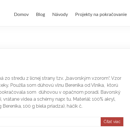
Domov
Blog
Návody
Projekty na pokračovanie
 zo stredu z lícnej strany tzv. „bavorským vzorom“. Vzor
čeky. Použila som dúhovú vlnu Berenika od Vlnika, ktorú
a pokračovala som dúhovou v opačnom poradí. Bavorský
ii, vrátane videa a schémy napr. tu. Materiál: 100% akryl,
Berenika, 100 g biela priadza), háčik č.
Čítať viac