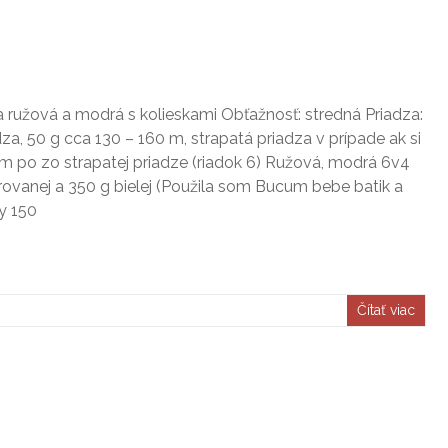
ružová a modrá s kolieskami Obťažnosť: stredná Priadza:
za, 50 g cca 130 – 160 m, strapatá priadza v prípade ak si
om po zo strapatej priadze (riadok 6) Ružová, modrá 6v4
rovanej a 350 g bielej (Použila som Bucum bebe batik a
y 150
Čítať viac