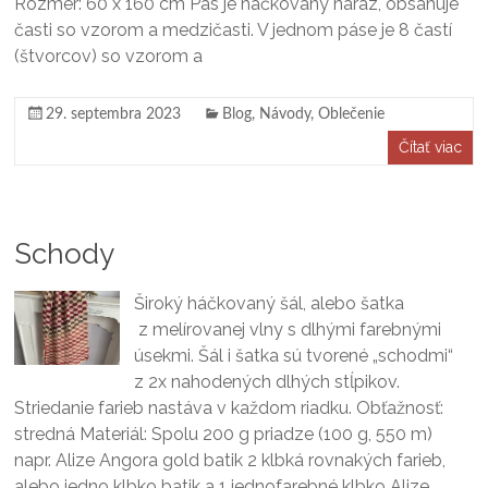
Rozmer: 60 x 160 cm Pás je háčkovaný naraz, obsahuje
časti so vzorom a medzičasti. V jednom páse je 8 častí
(štvorcov) so vzorom a
29. septembra 2023
Blog
,
Návody
,
Oblečenie
Čítať viac
Schody
Široký háčkovaný šál, alebo šatka
z melírovanej vlny s dlhými farebnými
úsekmi. Šál i šatka sú tvorené „schodmi“
z 2x nahodených dlhých stĺpikov.
Striedanie farieb nastáva v každom riadku. Obťažnosť:
stredná Materiál: Spolu 200 g priadze (100 g, 550 m)
napr. Alize Angora gold batik 2 klbká rovnakých farieb,
alebo jedno klbko batik a 1 jednofarebné klbko Alize