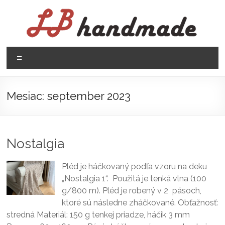
Prejsť
na
obsah
LB
Menu
handmade
háčkovanie
Mesiac:
september 2023
pletenie
Nostalgia
Pléd je háčkovaný podľa vzoru na deku
„Nostalgia 1“. Použitá je tenká vlna (100
g/800 m). Pléd je robený v 2 pásoch,
ktoré sú následne zháčkované. Obťažnosť:
stredná Materiál: 150 g tenkej priadze, háčik 3 mm