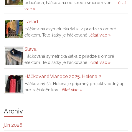
odtieňoch, háčkovaná od stredu smerom von – …
čítať
viac »
Tanád
Háčkovaná asymetrická šatka z priadze s ombré
efektom. Telo šatky je háčkované …
čítať viac »
Sláva
Háčkovaná symetrická šatka z priadze s ombré
efektom. Telo šatky je háčkované …
čítať viac »
Háčkované Vianoce 2025. Helena 2
Háčkovaný šál Helena je príjemný projekt vhodný aj
pre začiatočníkov. …
čítať viac »
Archiv
jún 2026