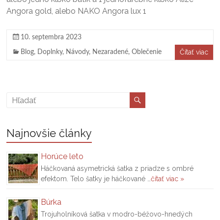
Angora gold, alebo NAKO Angora lux 1
10. septembra 2023
Čítať viac
Blog
,
Doplnky
,
Návody
,
Nezaradené
,
Oblečenie
Najnovšie články
Horúce leto
Háčkovaná asymetrická šatka z priadze s ombré
efektom. Telo šatky je háčkované …
čítať viac »
Búrka
Trojuholníková šatka v modro-béžovo-hnedých