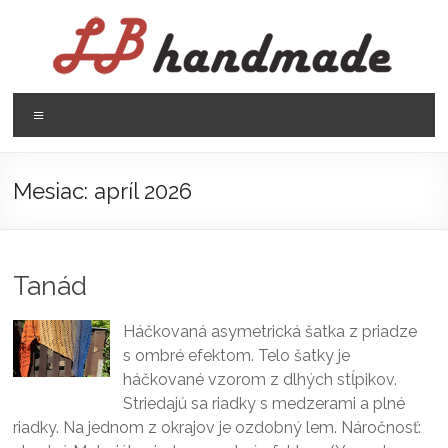
Prejsť
na
obsah
LB
Menu
handmade
háčkovanie
Mesiac:
apríl 2026
pletenie
Tanád
Háčkovaná asymetrická šatka z priadze
s ombré efektom. Telo šatky je
háčkované vzorom z dlhých stĺpikov.
Striedajú sa riadky s medzerami a plné
riadky. Na jednom z okrajov je ozdobný lem. Náročnosť: