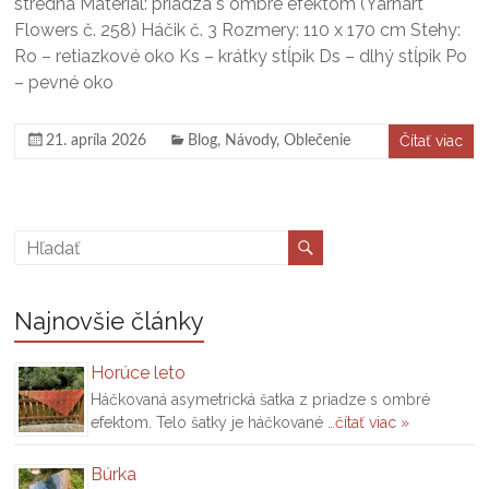
stredná Materiál: priadza s ombré efektom (Yarnart
Flowers č. 258) Háčik č. 3 Rozmery: 110 x 170 cm Stehy:
Ro – retiazkové oko Ks – krátky stĺpik Ds – dlhý stĺpik Po
– pevné oko
Čítať viac
21. apríla 2026
Blog
,
Návody
,
Oblečenie
Najnovšie články
Horúce leto
Háčkovaná asymetrická šatka z priadze s ombré
efektom. Telo šatky je háčkované …
čítať viac »
Búrka