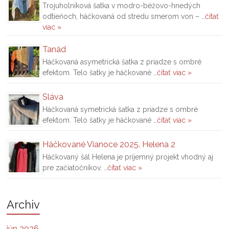
Trojuholníková šatka v modro-béžovo-hnedých
odtieňoch, háčkovaná od stredu smerom von – …
čítať
viac »
Tanád
Háčkovaná asymetrická šatka z priadze s ombré
efektom. Telo šatky je háčkované …
čítať viac »
Sláva
Háčkovaná symetrická šatka z priadze s ombré
efektom. Telo šatky je háčkované …
čítať viac »
Háčkované Vianoce 2025. Helena 2
Háčkovaný šál Helena je príjemný projekt vhodný aj
pre začiatočníkov. …
čítať viac »
Archiv
jún 2026