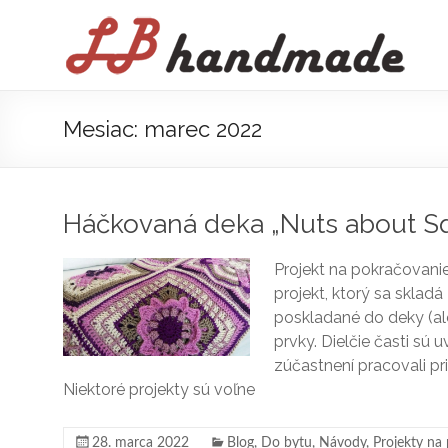
Prejsť
na
LB
obsah
handmade
háčkovanie
Mesiac:
marec 2022
pletenie
Háčkovaná deka „Nuts about S
Projekt na pokračovani
projekt, ktorý sa skladá
poskladané do deky (ale
prvky. Dielčie časti s
zúčastnení pracovali pr
Niektoré projekty sú voľne
28. marca 2022
Blog
,
Do bytu
,
Návody
,
Projekty na