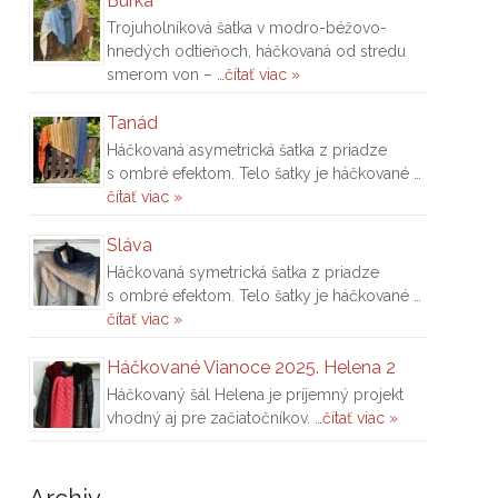
Búrka
Trojuholníková šatka v modro-béžovo-
hnedých odtieňoch, háčkovaná od stredu
smerom von – …
čítať viac »
Tanád
Háčkovaná asymetrická šatka z priadze
s ombré efektom. Telo šatky je háčkované …
čítať viac »
Sláva
Háčkovaná symetrická šatka z priadze
s ombré efektom. Telo šatky je háčkované …
čítať viac »
Háčkované Vianoce 2025. Helena 2
Háčkovaný šál Helena je príjemný projekt
vhodný aj pre začiatočníkov. …
čítať viac »