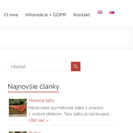
O mne
Informácie + GDPR
Kontakt
Najnovšie články
Horúce leto
Háčkovaná asymetrická šatka z priadze
s ombré efektom. Telo šatky je háčkované …
čítať viac »