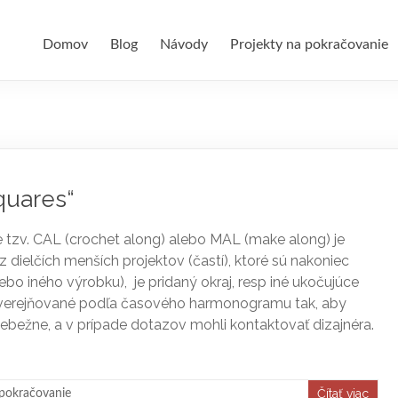
Domov
Blog
Návody
Projekty na pokračovanie
quares“
e tzv. CAL (crochet along) alebo MAL (make along) je
 z dielčích menších projektov (častí), ktoré sú nakoniec
bo iného výrobku), je pridaný okraj, resp iné ukočujúce
ú uverejňované podľa časového harmonogramu tak, aby
iebežne, a v prípade dotazov mohli kontaktovať dizajnéra.
Čítať viac
 pokračovanie