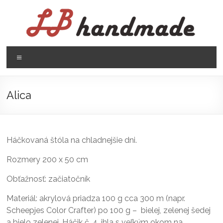
Prejsť
na
obsah
LB
Menu
handmade
háčkovanie
Alica
pletenie
Háčkovaná štóla na chladnejšie dni.
Rozmery 200 x 50 cm
Obťažnosť: začiatočník
Materiál: akrylová priadza 100 g cca 300 m (napr.
Scheepjes Color Crafter) po 100 g – bielej, zelenej šedej
a bielo zelenej, Háčik č. 4, ihla s veľkým okom na