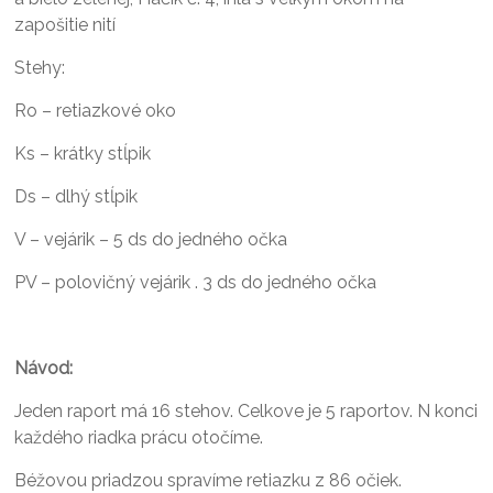
zapošitie nití
Stehy:
Ro – retiazkové oko
Ks – krátky stĺpik
Ds – dlhý stĺpik
V – vejárik – 5 ds do jedného očka
PV – polovičný vejárik . 3 ds do jedného očka
Návod:
Jeden raport má 16 stehov. Celkove je 5 raportov. N konci
každého riadka prácu otočíme.
Béžovou priadzou spravíme retiazku z 86 očiek.