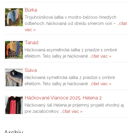
Búrka
Trojuholníková šatka v modro-béžovo-hnedých
odtieňoch, háčkovaná od stredu smerom von – …
čítať
viac »
Tanád
Háčkovaná asymetrická šatka z priadze s ombré
efektom. Telo šatky je háčkované …
čítať viac »
Sláva
Háčkovaná symetrická šatka z priadze s ombré
efektom. Telo šatky je háčkované …
čítať viac »
Háčkované Vianoce 2025. Helena 2
Háčkovaný šál Helena je príjemný projekt vhodný aj
pre začiatočníkov. …
čítať viac »
Archiv