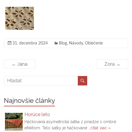
31. decembra 2024
Blog
,
Návody
,
Oblečenie
←
Jana
Zora
→
Najnovšie články
Horúce leto
Háčkovaná asymetrická šatka z priadze s ombré
efektom. Telo šatky je háčkované …
čítať viac »