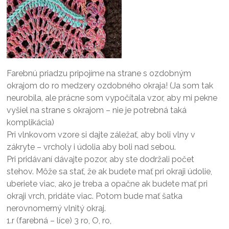
Farebnú priadzu pripojíme na strane s ozdobným
okrajom do ro medzery ozdobného okraja! (Ja som tak
neurobila, ale prácne som vypočítala vzor, aby mi pekne
vyšiel na strane s okrajom – nie je potrebná taká
komplikácia)
Pri vlnkovom vzore si dajte záležať, aby boli vlny v
zákryte – vrcholy i údolia aby boli nad sebou.
Pri pridávaní dávajte pozor, aby ste dodržali počet
stehov. Môže sa stať, že ak budete mať pri okraji údolie,
uberiete viac, ako je treba a opačne ak budete mať pri
okraji vrch, pridáte viac. Potom bude mať šatka
nerovnomerný vlnitý okraj.
1.r (farebná – líce) 3 ro, O, ro,