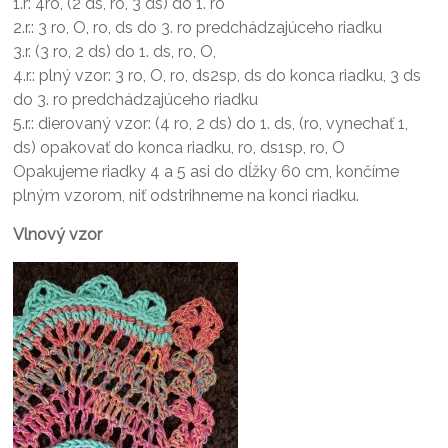
1.r: 4ro, (2 ds, ro, 3 ds) do 1. ro
2.r.: 3 ro, O, ro, ds do 3. ro predchádzajúceho riadku
3.r. (3 ro, 2 ds) do 1. ds, ro, O,
4.r.: plný vzor: 3 ro, O, ro, ds2sp, ds do konca riadku, 3 ds
do 3. ro predchádzajúceho riadku
5.r.: dierovaný vzor: (4 ro, 2 ds) do 1. ds, (ro, vynechať 1,
ds) opakovať do konca riadku, ro, ds1sp, ro, O
Opakujeme riadky 4 a 5 asi do dĺžky 60 cm, končíme
plným vzorom, niť odstrihneme na konci riadku.
Vlnový vzor