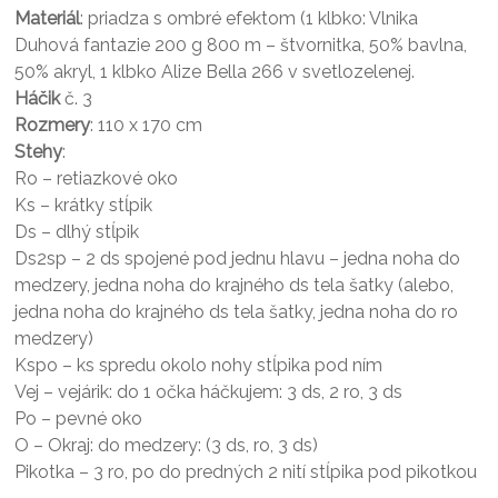
Materiál
: priadza s ombré efektom (1 klbko: Vlnika
Duhová fantazie 200 g 800 m – štvornitka, 50% bavlna,
50% akryl, 1 klbko Alize Bella 266 v svetlozelenej.
Háčik
č. 3
Rozmery
: 110 x 170 cm
Stehy
:
Ro – retiazkové oko
Ks – krátky stĺpik
Ds – dlhý stĺpik
Ds2sp – 2 ds spojené pod jednu hlavu – jedna noha do
medzery, jedna noha do krajného ds tela šatky (alebo,
jedna noha do krajného ds tela šatky, jedna noha do ro
medzery)
Kspo – ks spredu okolo nohy stĺpika pod ním
Vej – vejárik: do 1 očka háčkujem: 3 ds, 2 ro, 3 ds
Po – pevné oko
O – Okraj: do medzery: (3 ds, ro, 3 ds)
Pikotka – 3 ro, po do predných 2 nití stĺpika pod pikotkou