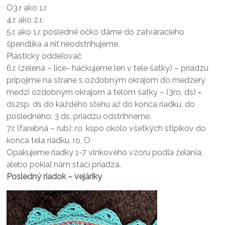
O3.r ako 1.r.
4.r. ako 2.r.
5.r. ako 1.r. posledné očko dáme do zatváracieho
špendlíka a niť neodstrihujeme.
Plastický oddeľovač
6.r. (zelená – líce- háčkujeme len v tele šatky) – priadzu
pripojíme na strane s ozdobným okrajom do medzery
medzi ozdobným okrajom a telom šatky – (3ro, ds) =
ds2sp, ds do každého stehu až do konca riadku, do
posledného: 3 ds, priadzu odstrihneme.
7.r. (farebná – rub): ro, kspo okolo všetkých stĺpikov do
konca tela riadku, ro, O
Opakujeme riadky 1-7 vlnkového vzoru podľa želania,
alebo pokiaľ nám stačí priadza.
Posledný riadok – vejáriky