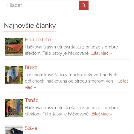
Najnovšie články
Horúce leto
Háčkovaná asymetrická šatka z priadze s ombré
efektom. Telo šatky je háčkované …
čítať viac »
Búrka
Trojuholníková šatka v modro-béžovo-hnedých
odtieňoch, háčkovaná od stredu smerom von – …
čítať
viac »
Tanád
Háčkovaná asymetrická šatka z priadze s ombré
efektom. Telo šatky je háčkované …
čítať viac »
Sláva