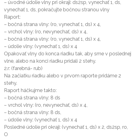
– úvodné údolie vlny pri okraji: ds2sp, vynechať 1, ds,
vynechať 1, ds, pokračujte bočnou stranou vlny
Raport:
– bočná strana vlny: (ro, vynechať 1, ds) x 4,
– vrchol vlny: (ro, nevynechať, ds) x 4,
– bočná strana vlny: (ro, vynechať 1, ds) x 4,
– údolie vlny: (vynechať 1, ds) x 4
Opakovať vlny do konca riadku tak, aby sme v poslednej
vlne, alebo na konci riadku pridali 2 stehy.
2.r: (farebná- rub)
Na začiatku riadku alebo v prvom raporte pridáme 2
stehy.
Raport háčkujme takto:
– bočná strana vlny: 8 ds
– vrchol vlny: (ro, nevynechať, ds) x 4,
– bočná strana vlny: 8 ds,
– údolie vlny: (vynechať 1, ds) x 4
Posledné údolie pri okraji: (vynechať 1, ds) x 2, ds2sp, ro,
O