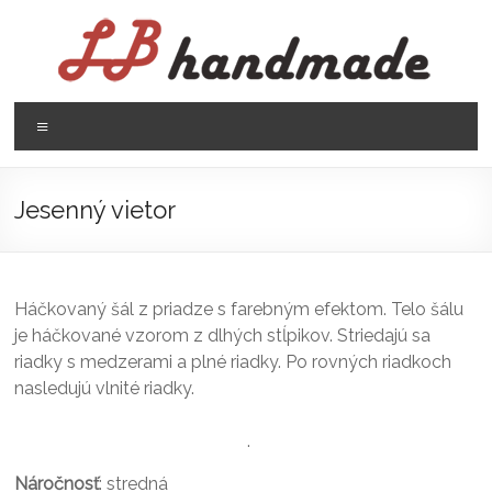
Prejsť
na
obsah
LB
Menu
handmade
háčkovanie
Jesenný vietor
pletenie
Háčkovaný šál z priadze s farebným efektom. Telo šálu
je háčkované vzorom z dlhých stĺpikov. Striedajú sa
riadky s medzerami a plné riadky. Po rovných riadkoch
nasledujú vlnité riadky.
.
Náročnosť
: stredná