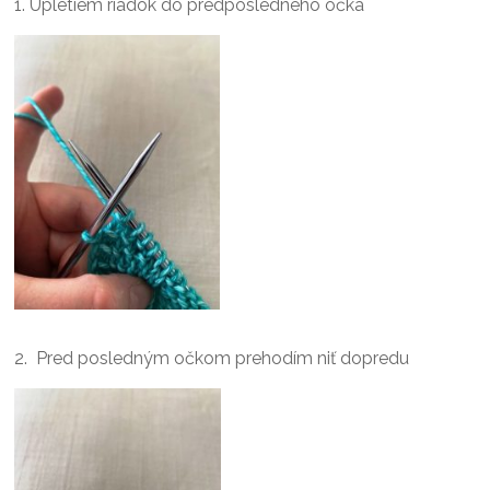
1. Upletiem riadok do predposledného očka
2. Pred posledným očkom prehodím niť dopredu