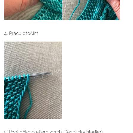
4. Prácu otočím
5. Prvé očko pletiem zvrchu (anglicky hladko)