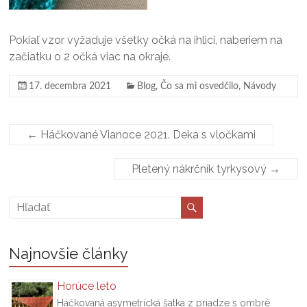
Pokiaľ vzor vyžaduje všetky očká na ihlici, naberiem na
začiatku o 2 očká viac na okraje.
17. decembra 2021
Blog
,
Čo sa mi osvedčilo
,
Návody
←
Háčkované Vianoce 2021. Deka s vločkami
Pletený nákrčník tyrkysový
→
Najnovšie články
Horúce leto
Háčkovaná asymetrická šatka z priadze s ombré