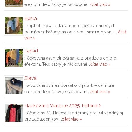
efektom. Telo šatky je háčkované …
čítať viac »
Búrka
Trojuholníková šatka v modro-béžovo-hnedých
odtieňoch, háčkovaná od stredu smerom von – …
čítať
viac »
Tanád
Háčkovaná asymetrická šatka z priadze s ombré
efektom. Telo šatky je háčkované …
čítať viac »
Sláva
Háčkovaná symetrická šatka z priadze s ombré
efektom. Telo šatky je háčkované …
čítať viac »
Háčkované Vianoce 2025. Helena 2
Háčkovaný šál Helena je príjemný projekt vhodný aj
pre začiatočníkov. …
čítať viac »