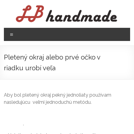
Prejsť
na
obsah
LB
Menu
handmade
háčkovanie
Pletený okraj alebo prvé očko v
pletenie
riadku urobí veľa
Aby bol pletený okraj pekný jednoliaty používam
nasledujúcu veľmi jednoduchú metódu.
.