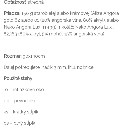
Obťažnosť
: stredná
Priadza:
150 g starobielej alebo krémovej (Alize Angora
gold 62 alebo 01 (20% angorská vlna, 80% akryl), alebo
Nako Angora Lux 11499), 1 koláč: Nako Angora Lux .
82363 (80% akryl, 5% mohér, 15% angorská vlna)
Rozmer:
90x130cm
Ďalej potrebujete: háčik 3 mm, ihlu, nožnice
Použité stehy
ro – retiazkové oko
po – pevné oko
ks – krátky stĺpik
ds – dlhý stĺpik