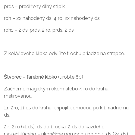
prds – predĺžený dlhý stĺpik
roh – 2x nahodený ds, 4 ro, 2x nahodený ds
roh1 – 2 ds, prds, 2 ro, prds, 2 ds
Z koláčového klbka odviňte trochu priadze na strapce.
Štvorec – farebné klbko
(urobte 80)
Začneme magickým okom alebo 4 ro do kruhu
melírovanou
1.r.: 2ro, 11 ds do kruhu, pripojiť pomocou po k 1. riadnemu
ds.
2.r.: 2 ro (=1.ds), ds do 1. očka, 2 ds do každého
nasledujúceho – ukončíme pomocou po do 1. ds (24 ds)