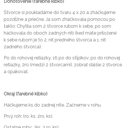
Dohotovenie (farebné klbko)
Štvorce si poukladáme do tvaru 4 x 20 a zháčkujeme
pozdĺžne a priečne. Ja som zháčkovala pomocou po
takto: Chytila som 2 štvorce rubom k sebe, po som
háčkovala do oboch zadných nití (keď máte priložené
k sebe rubom je to 2. niť predného štvorca a 1. niť
zadného štvorca).
Po do rohovej retiazky, 16 po do stĺpikov, po do rohovej
retiazky, 2ro (medzi 2 štvorcami), zobrať ďalšie 2 štvorce
a opakovať.
Okraj (farebné klbko)
Háčkujeme ks do zadnej nite. Začneme v rohu.
Prvý roh: (ro, ks, 2ro, ks),
Ostatné rohy: (ks, 2 ro, ks),