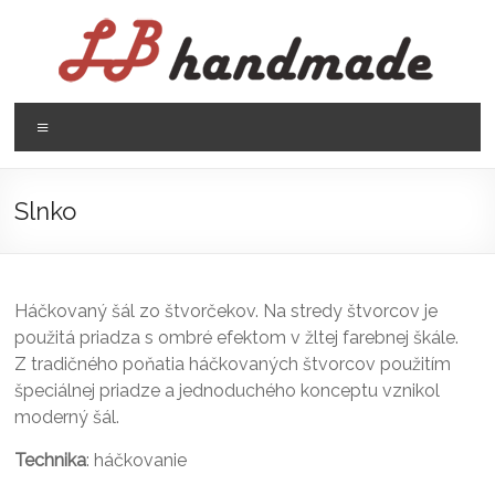
Prejsť
na
obsah
LB
Menu
handmade
háčkovanie
Slnko
pletenie
Háčkovaný šál zo štvorčekov. Na stredy štvorcov je
použitá priadza s ombré efektom v žltej farebnej škále.
Z tradičného poňatia háčkovaných štvorcov použitím
špeciálnej priadze a jednoduchého konceptu vznikol
moderný šál.
Technika
: háčkovanie