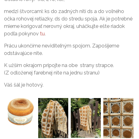
medzi štvorcami: ks do zadných nití ds a do voľného
očka rohovej retiazky, ds do stredu spoja. Ak je potrebné
mierne korigovať nerovný okraj, uháčkujte ešte riadok
podľa pokynov
tu
.
Prácu ukončíme neviditeľným spojom. Zapošijeme
odstávajúce nite.
K užším okrajom pripojte na obe strany strapce.
(Z odloženej farebnej nite na jednu stranu)
Váš šál je hotový.