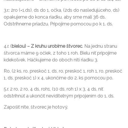
3.r.: 2ro (=1.ds), ds do 1. očka, (2ds do nasledujúceho, ds)
opakujeme do konca riadku, aby sme mali 36 ds.
Odstrihneme priadzu. Pripojíme pomocou po k 1. ds.
4.r. (
bielou) – Z kruhu urobíme štvorec
. Na jednu stranu
štvorca máme 9 očiek, z toho 1 roh. Bielu niť pripojíme
kdekoľvek. Háčkujeme do oboch nití riadku 3.
Ro, (2 ks, ro, preskoč 1, ds, ro, preskoč 1, roh 1, ro, preskoč
1, ds, preskoč 1) x 4, ukončíme do 2. ks pomocou po.
5.r. 2 ro, 2 ro, 4 ds, roh1, (10 ds, roh 1) x 3, 4 ds, niť
odstrihnúť a ukončiť neviditeľným pripojením do 1. ds.
Zapošiť nite, štvorec je hotový.