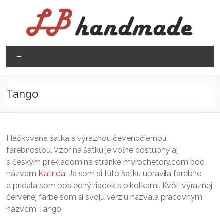
Prejsť
na
obsah
LB
Menu
handmade
háčkovanie
Tango
pletenie
Háčkovaná šatka s výraznou čevenočiernou
farebnosťou. Vzor na šatku je voľne dostupný aj
s českým prekladom na stránke myrochetory.com pod
názvom
Kalinda
. Ja som si túto šatku upravila farebne
a pridala som posledný riadok s pikotkami. Kvôli výraznej
červenej farbe som si svoju verziu nazvala pracovným
názvom Tango.