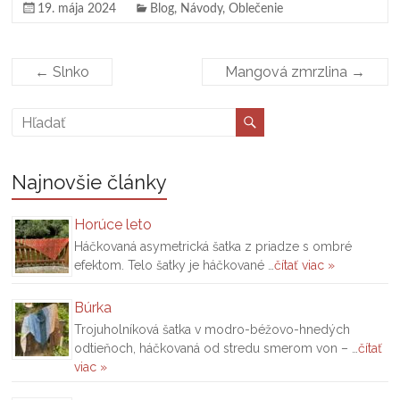
19. mája 2024
Blog
,
Návody
,
Oblečenie
←
Slnko
Mangová zmrzlina
→
Najnovšie články
Horúce leto
Háčkovaná asymetrická šatka z priadze s ombré
efektom. Telo šatky je háčkované …
čítať viac »
Búrka
Trojuholníková šatka v modro-béžovo-hnedých
odtieňoch, háčkovaná od stredu smerom von – …
čítať
viac »